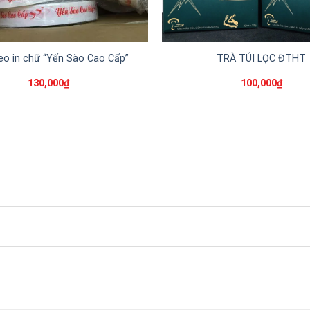
eo in chữ “Yến Sào Cao Cấp”
TRÀ TÚI LỌC ĐTHT
130,000
₫
100,000
₫