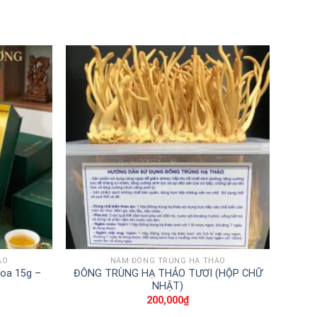
ẢO
NẤM ĐÔNG TRÙNG HẠ THẢO
oa 15g –
ĐÔNG TRÙNG HẠ THẢO TƯƠI (HỘP CHỮ
NHẬT)
200,000
₫