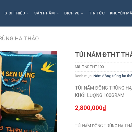
GIỚI THIỆU
SẢN PHẨM
DỊCH VỤ
TIN TỨC
KHUYẾN MÃ
RÙNG HẠ THẢO
TÚI NẤM ĐTHT TH
Mã:
TNDTHT100
Danh mục:
Nấm đông trùng hạ th
TÚI NẤM ĐÔNG TRÙNG HẠ
KHỐI LƯỢNG 100GRAM
2,800,000
₫
TÚI NẤM ĐÔNG TRÙNG HẠ TH