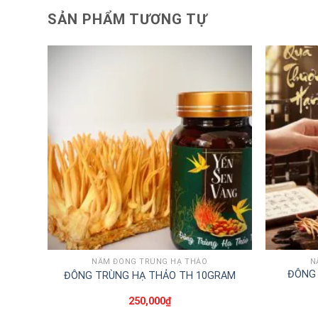
SẢN PHẨM TƯƠNG TỰ
NẤM ĐÔNG TRÙNG HẠ THẢO
N
ĐÔNG 
ĐÔNG TRÙNG HẠ THẢO TH 10GRAM
250,000
₫