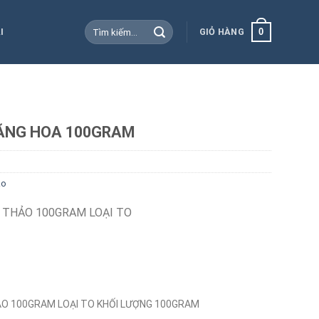
Tìm
0
I
GIỎ HÀNG
kiếm:
ĂNG HOA 100GRAM
ảo
 THẢO 100GRAM LOẠI TO
ẢO 100GRAM LOẠI TO KHỐI LƯỢNG 100GRAM