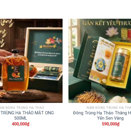
ẤM ĐÔNG TRÙNG HẠ THẢO
NẤM ĐÔNG TRÙNG HẠ TH
TRÙNG HẠ THẢO MẬT ONG
Đông Trùng Hạ Thảo Thăng H
500ML
Yến Sen Vàng
400,000
₫
590,000
₫